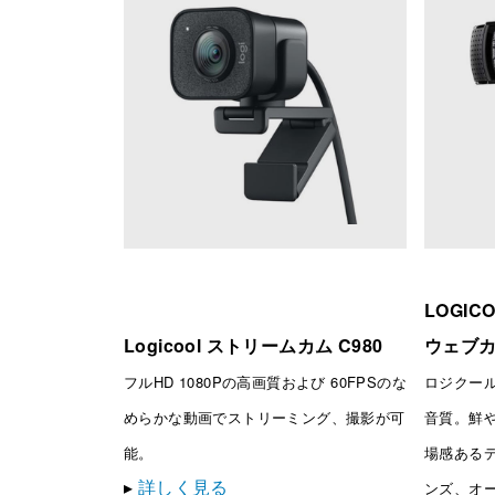
LOGIC
Logicool ストリームカム C980
ウェブカム
フルHD 1080Pの高画質および 60FPSのな
ロジクール
めらかな動画でストリーミング、撮影が可
音質。鮮
能。
場感ある
▸
詳しく見る
ンズ、オ