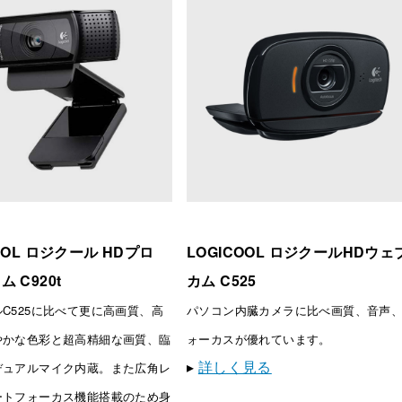
OOL ロジクール HDプロ
LOGICOOL ロジクールHDウェ
 C920t
カム C525
C525に比べて更に高画質、高
パソコン内臓カメラに比べ画質、音声
やかな色彩と超高精細な画質、臨
ォーカスが優れています。
▸
詳しく見る
デュアルマイク内蔵。また広角レ
ートフォーカス機能搭載のため身